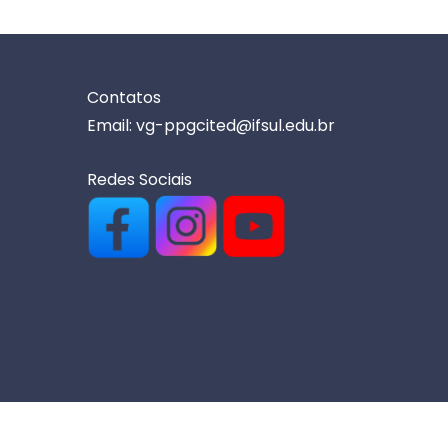
Contatos
Email: vg-ppgcited@ifsul.edu.br
Redes Sociais