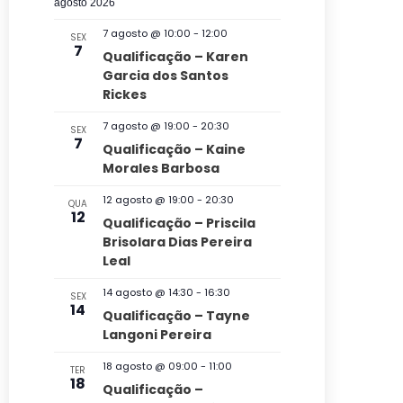
s
v
c
agosto 2026
t
l
u
q
a
e
7 agosto @ 10:00
-
12:00
SEX
r
e
7
u
Qualificação – Karen
a
g
c
Garcia dos Santos
i
r
a
Rickes
i
e
s
v
ç
o
7 agosto @ 19:00
-
20:30
a
SEX
e
7
n
Qualificação – Kaine
ã
n
e
Morales Barbosa
e
t
o
n
o
a
12 agosto @ 19:00
-
20:30
QUA
d
s
a
12
d
Qualificação – Priscila
v
o
Brisolara Dias Pereira
a
Leal
e
v
t
g
14 agosto @ 14:30
-
16:30
a
SEX
i
14
Qualificação – Tayne
a
.
s
Langoni Pereira
ç
u
18 agosto @ 09:00
-
11:00
TER
ã
18
a
Qualificação –