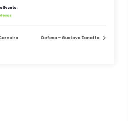
e Evento:
efesas
Carneiro
Defesa – Gustavo Zanatta