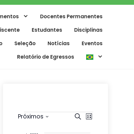
mentos
Docentes Permanentes
iscente
Estudantes
Disciplinas
o
Seleção
Notícias
Eventos
Relatório de Egressos
Eventos
P
N
Próximos
P
L
r
e
S
a
i
o
s
e