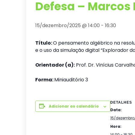
Defesa – Marcos 
15/dezembro/2025 @ 14:00
-
16:30
Título:
O pensamento algébrico na resol
e o uso da simulação digital “Explorador 
Orientador (a):
Prof. Dr. Vinícius Carval
Forma:
Miniauditório 3
DETALHES
Adicionar ao calendário
Data:
15/dezembro
Hora:
14:00 - 16:30