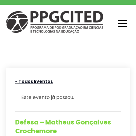
Skip
to
content
PPGCITED
Programa em Pós-graduação em
Ciências e Tecnologias na Educação
« Todos Eventos
Este evento já passou.
Defesa – Matheus Gonçalves
Crochemore