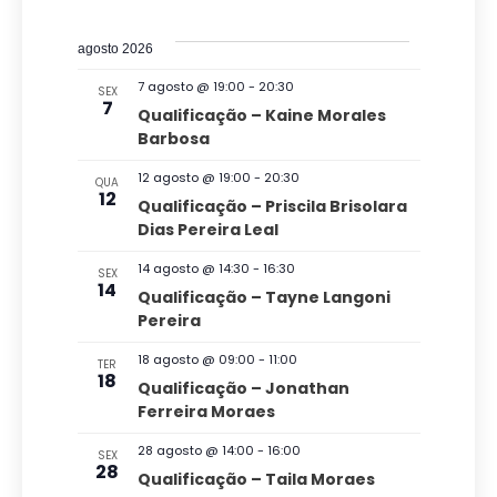
r
e
S
a
i
o
s
e
s
v
c
agosto 2026
t
l
u
q
a
e
7 agosto @ 19:00
-
20:30
SEX
r
e
7
u
Qualificação – Kaine Morales
a
g
c
Barbosa
i
r
a
i
e
s
12 agosto @ 19:00
-
20:30
QUA
v
ç
o
12
Qualificação – Priscila Brisolara
a
e
n
Dias Pereira Leal
ã
n
e
e
t
o
14 agosto @ 14:30
-
16:30
n
SEX
o
a
14
Qualificação – Tayne Langoni
d
s
a
d
Pereira
v
o
a
18 agosto @ 09:00
-
11:00
TER
e
v
18
t
Qualificação – Jonathan
g
Ferreira Moraes
a
i
a
.
s
28 agosto @ 14:00
-
16:00
SEX
28
ç
Qualificação – Taila Moraes
u