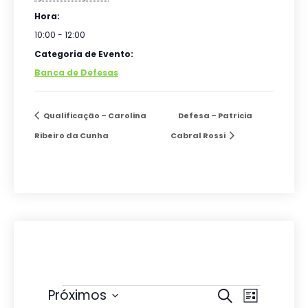
Hora:
10:00 - 12:00
Categoria de Evento:
Banca de Defesas
Qualificação – Carolina
Defesa – Patricia
Ribeiro da Cunha
Cabral Rossi
Eventos
P
N
Próximos
P
L