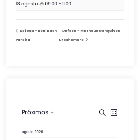
18 agosto @ 09:00
-
11:00
Defesa – Roni Bach
Defesa – Matheus Gonçalves
Pereira
Crochemore
Eventos
P
N
Próximos
P
L
r
e
S
a
i
o
s
e
s
v
c
agosto 2026
t
l
u