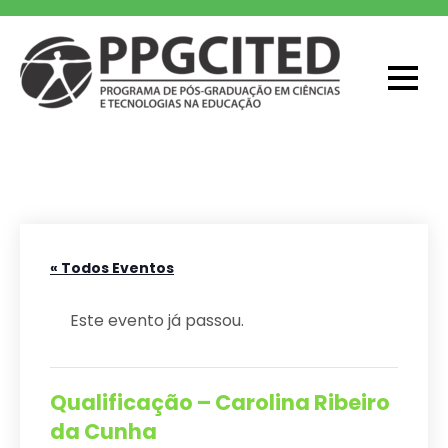
Skip
to
content
PPGCITED
Programa em Pós-graduação em
Ciências e Tecnologias na Educação
« Todos Eventos
Este evento já passou.
Qualificação – Carolina Ribeiro
da Cunha