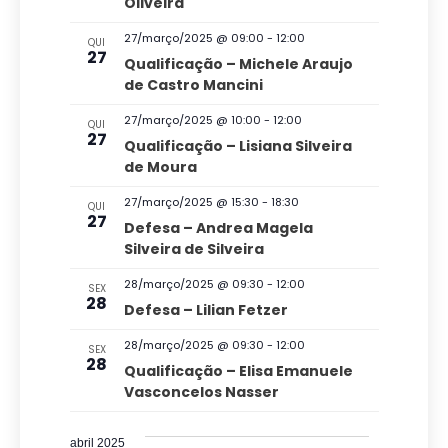
Oliveira
d
v
o
d
27/março/2025 @ 09:00
-
12:00
e
e
QUI
v
a
27
Qualificação – Michele Araujo
g
E
t
i
de Castro Mancini
a
a
v
s
27/março/2025 @ 10:00
-
12:00
QUI
ç
.
27
Qualificação – Lisiana Silveira
u
e
ã
de Moura
a
n
o
27/março/2025 @ 15:30
-
18:30
QUI
l
t
27
d
Defesa – Andrea Magela
E
Silveira de Silveira
o
e
v
v
28/março/2025 @ 09:30
-
12:00
s
SEX
28
Defesa – Lilian Fetzer
e
i
s
n
28/março/2025 @ 09:30
-
12:00
SEX
28
Qualificação – Elisa Emanuele
u
t
Vasconcelos Nasser
a
o
i
abril 2025