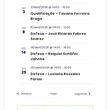
s
3/abril/2025 @ 14:00
-
16:00
QUI
d
3
Qualificação – Tavane Ferreira
Braga
e
E
8/abril/2025 @ 09:00
-
12:00
TER
8
v
Defesa – José Ricardo Fabres
Sedrez
e
14/abril/2025 @ 14:00
-
16:00
n
SEG
14
Defesa – Raquiel Schäfer
t
Jahnke
o
25/abril/2025 @ 14:00
-
16:00
SEX
s
25
Defesa – Luciana Rossales
Farias
Eventos
Eventos
anterior
Hoje
seguinte