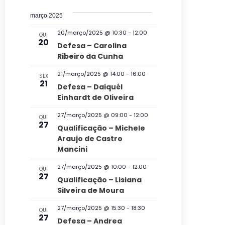
s
v
c
t
e
u
q
março 2025
a
e
r
l
u
a
20/março/2025 @ 10:30
-
12:00
g
QUI
e
20
i
r
Defesa – Carolina
a
c
e
Ribeiro da Cunha
s
v
ç
i
a
21/março/2025 @ 14:00
-
16:00
e
SEX
o
21
ã
n
Defesa – Daiquél
e
n
t
Einhardt de Oliveira
o
n
o
e
27/março/2025 @ 09:00
-
12:00
d
s
QUI
a
a
27
Qualificação – Michele
v
o
d
Araujo de Castro
e
Mancini
v
a
g
t
i
27/março/2025 @ 10:00
-
12:00
QUI
27
a
Qualificação – Lisiana
a
s
Silveira de Moura
ç
.
u
27/março/2025 @ 15:30
ã
-
18:30
QUI
a
27
Defesa – Andrea