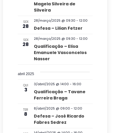
o
Magela Silveira de
l
d
Silveira
E
e
28/março/2025 @ 09:30
-
12:00
SEX
v
28
v
Defesa – Lilian Fetzer
e
i
28/março/2025 @ 09:30
-
12:00
SEX
28
s
n
Qualificação – Elisa
Emanuele Vasconcelos
u
t
Nasser
a
o
i
abril 2025
s
3/abril/2025 @ 14:00
-
16:00
QUI
d
3
Qualificação – Tavane
e
Ferreira Braga
E
8/abril/2025 @ 09:00
-
12:00
TER
8
v
Defesa – José Ricardo
Fabres Sedrez
e
14/abril/2025 @ 14:00
-
16:00