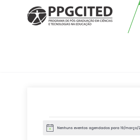
Skip
to
content
PPGCITED
Programa em Pós-graduação em
Ciências e Tecnologias na
Educação
Eventos
for
Nenhuns eventos agendados para 19/março/20
N
19/março/2025
o
t