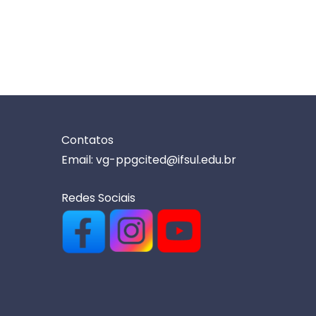
Contatos
Email: vg-ppgcited@ifsul.edu.br
Redes Sociais