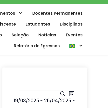
mentos
Docentes Permanentes
iscente
Estudantes
Disciplinas
o
Seleção
Notícias
Eventos
Relatório de Egressos
Eventos
P
N
P
L
r
19/03/2025
 - 
25/04/2025
e
a
i
o
s
S