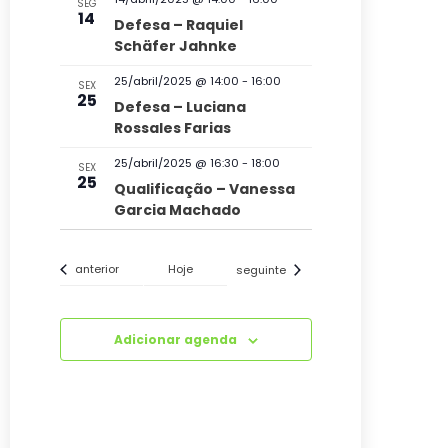
n
SEG
14
Defesa – Raquiel
t
Schäfer Jahnke
o
25/abril/2025 @ 14:00
-
16:00
SEX
s
25
Defesa – Luciana
Rossales Farias
25/abril/2025 @ 16:30
-
18:00
SEX
25
Qualificação – Vanessa
Garcia Machado
Eventos
Eventos
anterior
Hoje
seguinte
Adicionar agenda