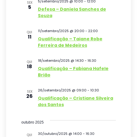
5/setembro/2025 @ 10:00
-
12:00
a
SEX
g
u
5
e
Defesa – Daniela Sanches de
r
a
c
Souza
e
i
v
ç
i
s
e
11/setembro/2025 @ 20:00
-
22:00
o
QUI
ã
n
11
a
Qualificação – Taiane Robe
n
t
o
Ferreira de Medeiros
o
e
e
d
s
a
n
18/setembro/2025 @ 14:30
-
16:30
QUI
o
18
d
Qualificação – Fabiana Hafele
a
v
Brião
a
v
t
i
26/setembro/2025 @ 09:00
-
10:30
e
SEX
a
s
26
Qualificação – Cristiane Silveira
.
g
dos Santos
u
a
a
outubro 2025
ç
l
30/outubro/2025 @ 14:00
-
16:30
ã
E
QUI