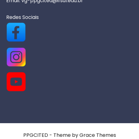
Email: vg-ppgcited@ifsul.edu.br
Redes Sociais
PPGCITED - Theme by Grace Themes