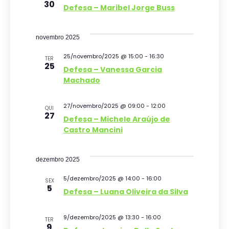
30
Defesa – Maribel Jorge Buss
o
v
e
d
novembro 2025
n
e
25/novembro/2025 @ 15:00
-
16:30
TER
t
25
v
Defesa – Vanessa Garcia
Machado
o
i
s
27/novembro/2025 @ 09:00
-
12:00
QUI
27
Defesa – Michele Araújo de
u
Castro Mancini
a
i
dezembro 2025
s
5/dezembro/2025 @ 14:00
-
16:00
SEX
5
Defesa – Luana Oliveira da Silva
d
e
9/dezembro/2025 @ 13:30
-
16:00
TER
9