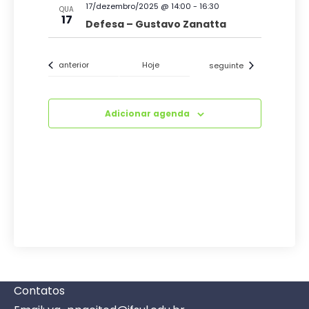
17/dezembro/2025 @ 14:00
-
16:30
QUA
17
Defesa – Gustavo Zanatta
Eventos
Eventos
anterior
Hoje
seguinte
Adicionar agenda
Contatos