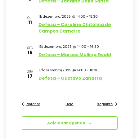
E
Defesa – Janaine Della Santa
v
11/dezembro/2025 @ 14:00
-
15:30
QUI
e
11
Defesa – Caroline Chitolina de
Campos Carneiro
n
t
15/dezembro/2025 @ 14:00
-
16:30
SEG
15
o
Defesa – Marcos Mülling Ewald
s
17/dezembro/2025 @ 14:00
-
16:30
QUA
17
Defesa – Gustavo Zanatta
Eventos
Eventos
anterior
Hoje
seguinte
Adicionar agenda