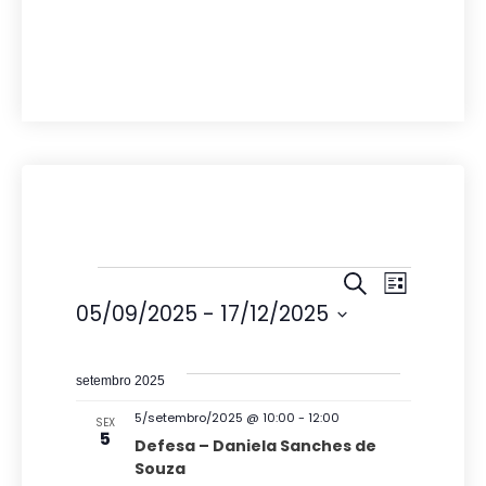
Eventos
P
N
P
L
r
05/09/2025
 - 
17/12/2025
e
a
i
o
s
S
s
v
c
t
e
u
q
setembro 2025
a
e
r
l
u
a
5/setembro/2025 @ 10:00
-
12:00
g
SEX
e
5
i
r
Defesa – Daniela Sanches de
a
c
e
Souza
s