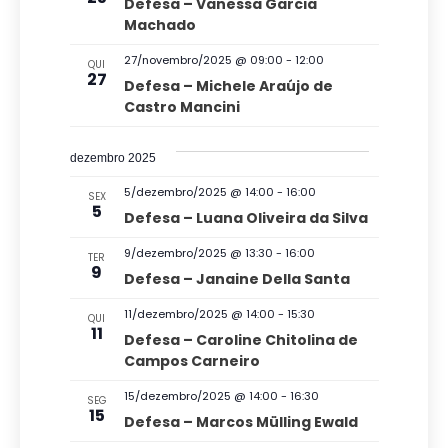
Defesa – Vanessa Garcia
s
n
Machado
u
t
27/novembro/2025 @ 09:00
-
12:00
QUI
27
a
Defesa – Michele Araújo de
o
Castro Mancini
i
s
dezembro 2025
d
5/dezembro/2025 @ 14:00
-
16:00
SEX
e
5
Defesa – Luana Oliveira da Silva
E
9/dezembro/2025 @ 13:30
-
16:00
TER
v
9
Defesa – Janaine Della Santa
e
11/dezembro/2025 @ 14:00
-
15:30
n
QUI
11
Defesa – Caroline Chitolina de
t
Campos Carneiro
o
15/dezembro/2025 @ 14:00
-
16:30
SEG
s
15
Defesa – Marcos Mülling Ewald