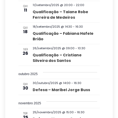
v
ç
i
a
11/setembro/2025 @ 20:00
-
22:00
e
QUI
o
11
ã
n
Qualificação – Taiane Robe
e
n
t
Ferreira de Medeiros
o
n
o
e
18/setembro/2025 @ 14:30
-
16:30
d
s
QUI
a
a
18
Qualificação – Fabiana Hafele
v
o
d
Brião
e
v
a
26/setembro/2025 @ 09:00
-
10:30
SEX
g
26
t
i
Qualificação – Cristiane
a
Silveira dos Santos
a
s
ç
.
u
outubro 2025
ã
a
30/outubro/2025 @ 14:00
-
16:30
o
QUI
30
l
Defesa – Maribel Jorge Buss
d
E
e
novembro 2025
v
v
25/novembro/2025 @ 15:00
-
16:30
TER
e
i
25