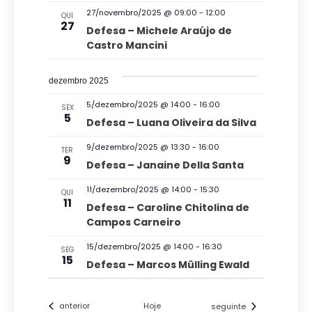
s
27/novembro/2025 @ 09:00
-
12:00
QUI
27
Defesa – Michele Araújo de
d
Castro Mancini
e
E
dezembro 2025
v
5/dezembro/2025 @ 14:00
-
16:00
SEX
e
5
Defesa – Luana Oliveira da Silva
n
9/dezembro/2025 @ 13:30
-
16:00
TER
t
9
Defesa – Janaine Della Santa
o
11/dezembro/2025 @ 14:00
-
15:30
QUI
s
11
Defesa – Caroline Chitolina de
Campos Carneiro
15/dezembro/2025 @ 14:00
-
16:30
SEG
15
Defesa – Marcos Mülling Ewald
Eventos
Eventos
anterior
Hoje
seguinte