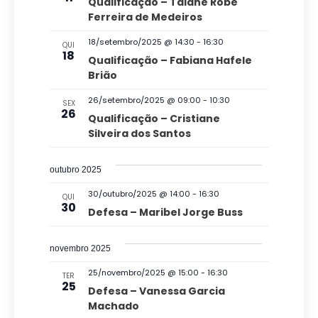
E
Qualificação – Taiane Robe
v
o
d
Ferreira de Medeiros
v
e
v
a
18/setembro/2025 @ 14:30
-
16:30
QUI
e
g
18
t
i
Qualificação – Fabiana Hafele
n
a
Brião
a
s
ç
.
t
26/setembro/2025 @ 09:00
-
10:30
u
SEX
26
ã
Qualificação – Cristiane
o
a
Silveira dos Santos
o
s
l
d
outubro 2025
E
e
30/outubro/2025 @ 14:00
-
16:30
v
QUI
v
30
Defesa – Maribel Jorge Buss
e
i
s
n
novembro 2025
u
t
25/novembro/2025 @ 15:00
-
16:30
TER
25
a
Defesa – Vanessa Garcia
o
Machado
i