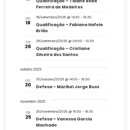
E
Qualificação – Taiane Robe
v
o
d
Ferreira de Medeiros
v
e
v
a
18/setembro/2025 @ 14:30
-
16:30
QUI
e
g
18
t
i
Qualificação – Fabiana Hafele
n
a
Brião
a
s
ç
.
t
26/setembro/2025 @ 09:00
-
10:30
u
SEX
26
ã
Qualificação – Cristiane
o
a
Silveira dos Santos
o
s
l
d
outubro 2025
E
e
30/outubro/2025 @ 14:00
-
16:30
v
QUI
v
30
Defesa – Maribel Jorge Buss
e
i
s
n
novembro 2025
u
t
25/novembro/2025 @ 15:00
-
16:30
TER
25
a
Defesa – Vanessa Garcia
o
Machado
i