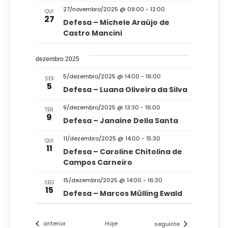
s
27/novembro/2025 @ 09:00
-
12:00
QUI
27
Defesa – Michele Araújo de
d
Castro Mancini
e
E
dezembro 2025
v
5/dezembro/2025 @ 14:00
-
16:00
SEX
e
5
Defesa – Luana Oliveira da Silva
n
9/dezembro/2025 @ 13:30
-
16:00
TER
t
9
Defesa – Janaine Della Santa
o
11/dezembro/2025 @ 14:00
-
15:30
QUI
s
11
Defesa – Caroline Chitolina de
Campos Carneiro
15/dezembro/2025 @ 14:00
-
16:30
SEG
15
Defesa – Marcos Mülling Ewald
Eventos
Eventos
anterior
Hoje
seguinte